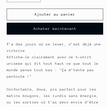
la
la
quantité
quantité
de
de
Ajouter au panier
T-
T-
shirt
shirt
Acheter maintenant
unisexe
unisexe
Y’a des jours où se lever, c’est déjà une
victoire.
Affiche-le clairement avec ce t-shirt
unisexe qui dit tout haut ce que tout le
monde pense tout bas : "Ça m’tente pas
pantoute !"
Confortable, doux, pis parfait pour les
matins bougons, les lundis sans énergie,
ou les sorties où t’as zéro envie d’être